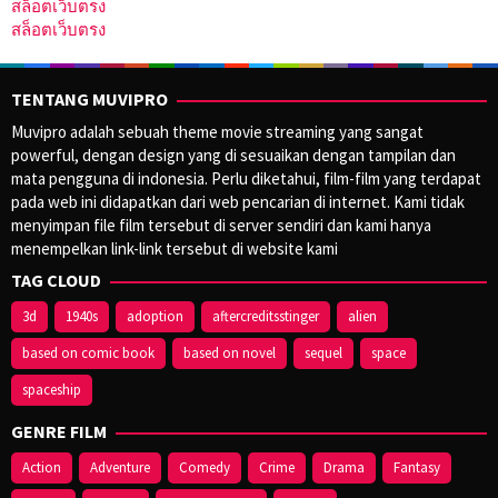
สล็อตเว็บตรง
สล็อตเว็บตรง
TENTANG MUVIPRO
Muvipro adalah sebuah theme movie streaming yang sangat
powerful, dengan design yang di sesuaikan dengan tampilan dan
mata pengguna di indonesia. Perlu diketahui, film-film yang terdapat
pada web ini didapatkan dari web pencarian di internet. Kami tidak
menyimpan file film tersebut di server sendiri dan kami hanya
menempelkan link-link tersebut di website kami
TAG CLOUD
3d
1940s
adoption
aftercreditsstinger
alien
based on comic book
based on novel
sequel
space
spaceship
GENRE FILM
Action
Adventure
Comedy
Crime
Drama
Fantasy