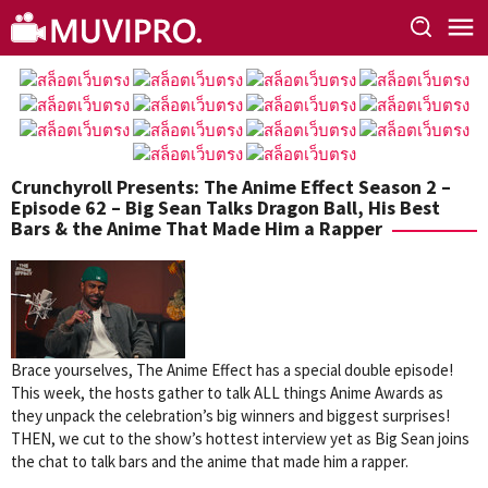
Skip
to
content
Crunchyroll Presents: The Anime Effect Season 2 –
Episode 62 – Big Sean Talks Dragon Ball, His Best
Bars & the Anime That Made Him a Rapper
Brace yourselves, The Anime Effect has a special double episode!
This week, the hosts gather to talk ALL things Anime Awards as
they unpack the celebration’s big winners and biggest surprises!
THEN, we cut to the show’s hottest interview yet as Big Sean joins
the chat to talk bars and the anime that made him a rapper.