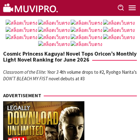
Skip
to
content
Cosmic Princess Kaguya! Novel Tops Oricon’s Monthly
Light Novel Ranking for June 2026
Classroom of the Elite: Year 3
4th volume drops to #2, Ryohgo Narita’s
DON’T BLEACH MY FIST
novel debuts at #3
ADVERTISEMENT