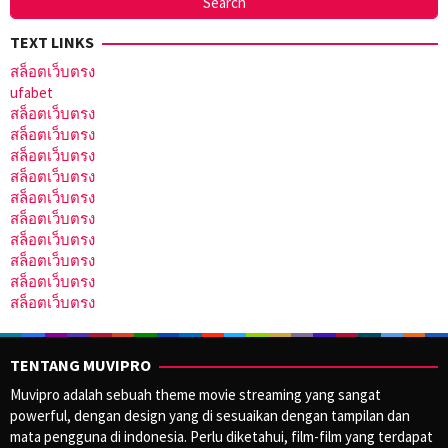
TEXT LINKS
สล็อตเว็บตรง
ufabet
สล็อตเว็บตรง
สล็อตเว็บตรง
สล็อตเว็บตรง
สล็อตเว็บตรง
สล็อตเว็บตรง
สล็อตเว็บตรง
สล็อตเว็บตรง
สล็อตเว็บตรง
สล็อตเว็บตรง
สล็อตเว็บตรง
TENTANG MUVIPRO
Muvipro adalah sebuah theme movie streaming yang sangat
powerful, dengan design yang di sesuaikan dengan tampilan dan
mata pengguna di indonesia. Perlu diketahui, film-film yang terdapat