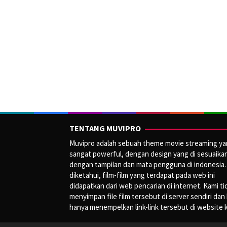
TENTANG MUVIPRO
Muvipro adalah sebuah theme movie streaming y
sangat powerful, dengan design yang di sesuaika
dengan tampilan dan mata pengguna di indonesia.
diketahui, film-film yang terdapat pada web ini
didapatkan dari web pencarian di internet. Kami ti
menyimpan file film tersebut di server sendiri dan
hanya menempelkan link-link tersebut di website 