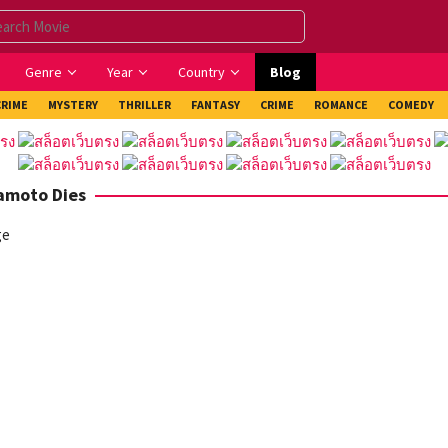
Genre
Year
Country
Blog
CRIME
MYSTERY
THRILLER
FANTASY
CRIME
ROMANCE
COMEDY
amoto Dies
ge