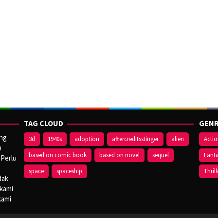
TAG CLOUD
GENR
ang
3d
1940s
adoption
aftercreditsstinger
alien
Acti
n
based on comic book
based on novel
sequel
Fant
 Perlu
space
spaceship
Thrill
dak
 kami
kami