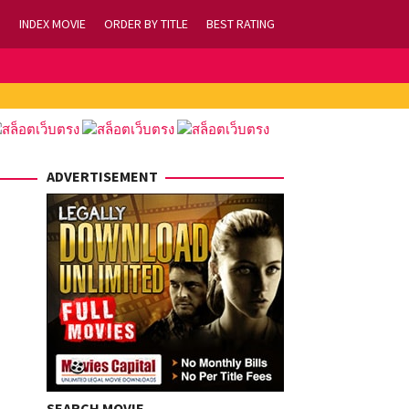
INDEX MOVIE
ORDER BY TITLE
BEST RATING
ADVERTISEMENT
SEARCH MOVIE