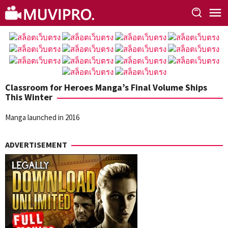
Skip
to
content
Classroom for Heroes Manga’s Final Volume Ships
This Winter
Manga launched in 2016
ADVERTISEMENT