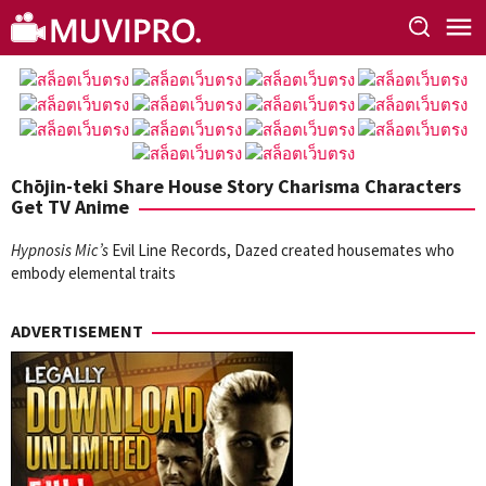
Skip
to
content
Chōjin-teki Share House Story Charisma Characters
Get TV Anime
Hypnosis Mic’s
Evil Line Records, Dazed created housemates who
embody elemental traits
ADVERTISEMENT