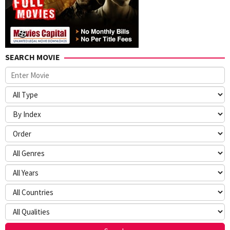
SEARCH MOVIE