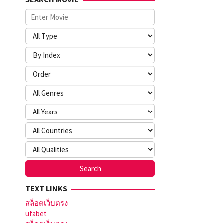
TEXT LINKS
สล็อตเว็บตรง
ufabet