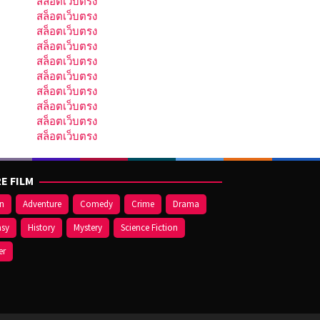
สล็อตเว็บตรง
สล็อตเว็บตรง
สล็อตเว็บตรง
สล็อตเว็บตรง
สล็อตเว็บตรง
สล็อตเว็บตรง
สล็อตเว็บตรง
สล็อตเว็บตรง
สล็อตเว็บตรง
สล็อตเว็บตรง
E FILM
on
Adventure
Comedy
Crime
Drama
asy
History
Mystery
Science Fiction
er