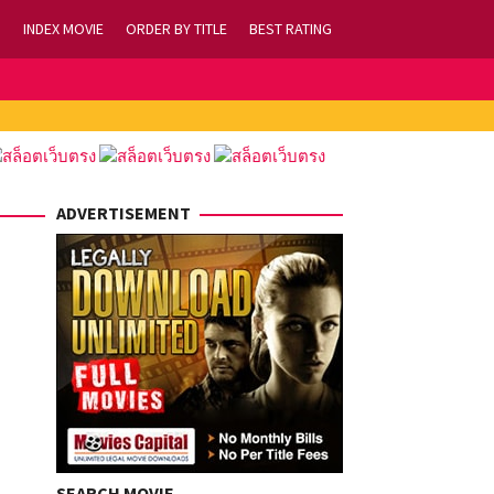
INDEX MOVIE
ORDER BY TITLE
BEST RATING
ADVERTISEMENT
SEARCH MOVIE