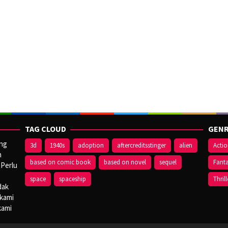
TAG CLOUD
GENR
ang
3d
1940s
adoption
aftercreditsstinger
alien
Acti
n
based on comic book
based on novel
sequel
Fant
 Perlu
space
spaceship
Thrill
dak
 kami
kami