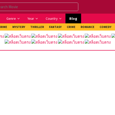
Genre
Year
Country
Blog
CRIME
MYSTERY
THRILLER
FANTASY
CRIME
ROMANCE
COMEDY