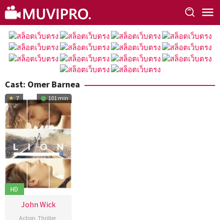
Skip
to
content
Cast:
Omer Barnea
7
101 min
HD
John Wick
Action
,
Thriller
,