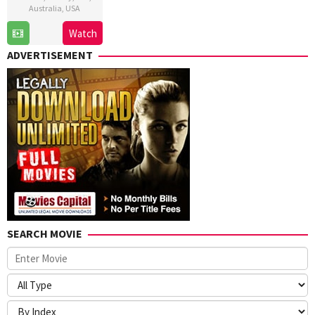
Australia
,
USA
4
Mel
Watch
Nov
Gibson
,
ADVERTISEMENT
2016
P.J.
Voeten
,
Sophie
Fabbri-
Jackson
SEARCH MOVIE