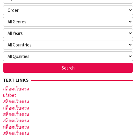
TEXT LINKS
สล็อตเว็บตรง
ufabet
สล็อตเว็บตรง
สล็อตเว็บตรง
สล็อตเว็บตรง
สล็อตเว็บตรง
สล็อตเว็บตรง
สล็อตเว็บตรง