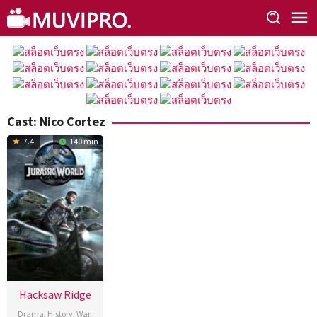
Skip
to
content
Cast:
Nico Cortez
7.4
140 min
Hacksaw Ridge
Drama
,
History
,
War
,