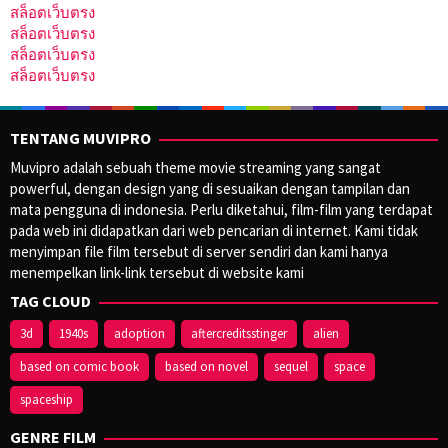
สล็อตเว็บตรง
สล็อตเว็บตรง
สล็อตเว็บตรง
สล็อตเว็บตรง
TENTANG MUVIPRO
Muvipro adalah sebuah theme movie streaming yang sangat
powerful, dengan design yang di sesuaikan dengan tampilan dan
mata pengguna di indonesia. Perlu diketahui, film-film yang terdapat
pada web ini didapatkan dari web pencarian di internet. Kami tidak
menyimpan file film tersebut di server sendiri dan kami hanya
menempelkan link-link tersebut di website kami
TAG CLOUD
3d
1940s
adoption
aftercreditsstinger
alien
based on comic book
based on novel
sequel
space
spaceship
GENRE FILM