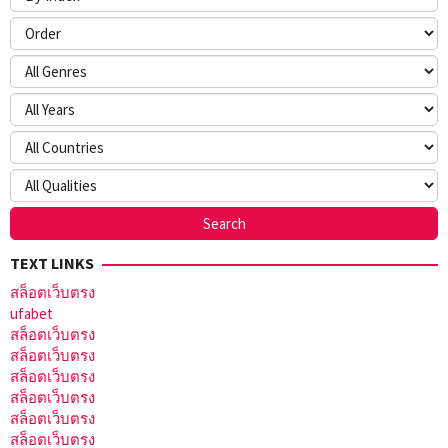
TEXT LINKS
สล็อตเว็บตรง
ufabet
สล็อตเว็บตรง
สล็อตเว็บตรง
สล็อตเว็บตรง
สล็อตเว็บตรง
สล็อตเว็บตรง
สล็อตเว็บตรง