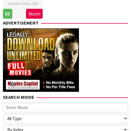
Canada
,
China
,
USA
22
Chad
Watch
Oct
Stahelski
,
ADVERTISEMENT
2014
David
Leitch
SEARCH MOVIE