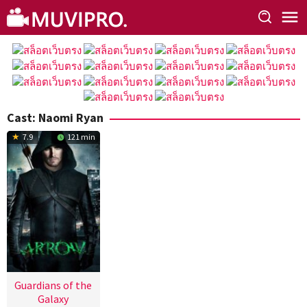
Skip
to
content
Cast:
Naomi Ryan
7.9
121 min
Guardians of the
Galaxy