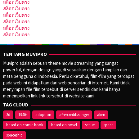
สล็อตเว็บตรง
สล็อตเว็บตรง
สล็อตเว็บตรง
สล็อตเว็บตรง
สล็อตเว็บตรง
สล็อตเว็บตรง
TENTANG MUVIPRO
Muvipro adalah sebuah theme movie streaming yang sangat
powerful, dengan design yang di sesuaikan dengan tampilan dan
mata pengguna di indonesia. Perlu diketahui, film-film yang terdapat
pada web ini didapatkan dari web pencarian di internet. Kami tidak
menyimpan file film tersebut di server sendiri dan kami hanya
menempelkan link-link tersebut di website kami
TAG CLOUD
3d
1940s
adoption
aftercreditsstinger
alien
based on comic book
based on novel
sequel
space
spaceship