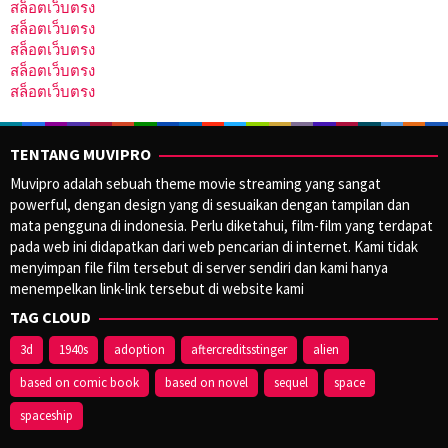
สล็อตเว็บตรง
สล็อตเว็บตรง
สล็อตเว็บตรง
สล็อตเว็บตรง
สล็อตเว็บตรง
TENTANG MUVIPRO
Muvipro adalah sebuah theme movie streaming yang sangat
powerful, dengan design yang di sesuaikan dengan tampilan dan
mata pengguna di indonesia. Perlu diketahui, film-film yang terdapat
pada web ini didapatkan dari web pencarian di internet. Kami tidak
menyimpan file film tersebut di server sendiri dan kami hanya
menempelkan link-link tersebut di website kami
TAG CLOUD
3d
1940s
adoption
aftercreditsstinger
alien
based on comic book
based on novel
sequel
space
spaceship