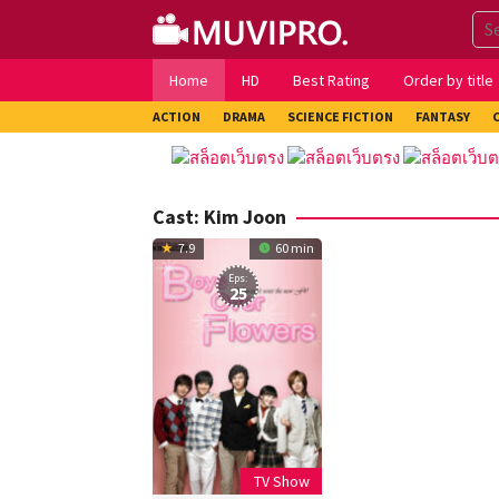
Skip
to
content
Home
HD
Best Rating
Order by title
ACTION
DRAMA
SCIENCE FICTION
FANTASY
Cast:
Kim Joon
7.9
60 min
Eps:
25
TV Show