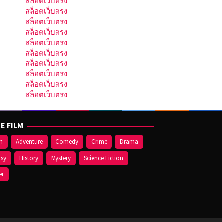
สล็อตเว็บตรง
สล็อตเว็บตรง
สล็อตเว็บตรง
สล็อตเว็บตรง
สล็อตเว็บตรง
สล็อตเว็บตรง
สล็อตเว็บตรง
สล็อตเว็บตรง
สล็อตเว็บตรง
สล็อตเว็บตรง
E FILM
on
Adventure
Comedy
Crime
Drama
asy
History
Mystery
Science Fiction
er