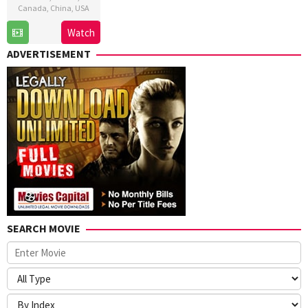
Canada
,
China
,
USA
22
Chad
Watch
Oct
Stahelski
,
ADVERTISEMENT
2014
David
Leitch
SEARCH MOVIE