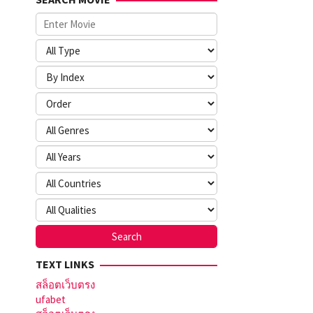
TEXT LINKS
สล็อตเว็บตรง
ufabet