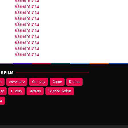
สล็อตเว็บตรง
สล็อตเว็บตรง
สล็อตเว็บตรง
สล็อตเว็บตรง
สล็อตเว็บตรง
สล็อตเว็บตรง
สล็อตเว็บตรง
สล็อตเว็บตรง
สล็อตเว็บตรง
สล็อตเว็บตรง
E FILM
on
Adventure
Comedy
Crime
Drama
asy
History
Mystery
Science Fiction
er