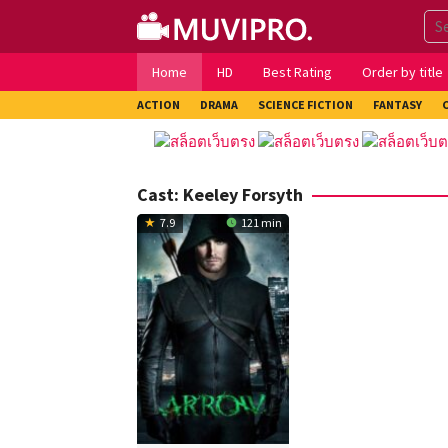
Skip
to
content
Home
HD
Best Rating
Order by title
ACTION
DRAMA
SCIENCE FICTION
FANTASY
Cast:
Keeley Forsyth
7.9
121 min