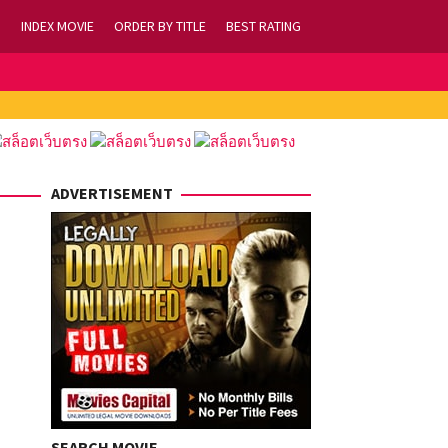
INDEX MOVIE
ORDER BY TITLE
BEST RATING
ADVERTISEMENT
SEARCH MOVIE