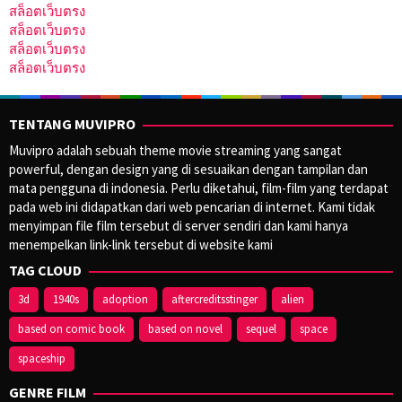
สล็อตเว็บตรง
สล็อตเว็บตรง
สล็อตเว็บตรง
สล็อตเว็บตรง
TENTANG MUVIPRO
Muvipro adalah sebuah theme movie streaming yang sangat
powerful, dengan design yang di sesuaikan dengan tampilan dan
mata pengguna di indonesia. Perlu diketahui, film-film yang terdapat
pada web ini didapatkan dari web pencarian di internet. Kami tidak
menyimpan file film tersebut di server sendiri dan kami hanya
menempelkan link-link tersebut di website kami
TAG CLOUD
3d
1940s
adoption
aftercreditsstinger
alien
based on comic book
based on novel
sequel
space
spaceship
GENRE FILM