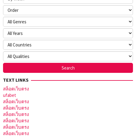
TEXT LINKS
สล็อตเว็บตรง
ufabet
สล็อตเว็บตรง
สล็อตเว็บตรง
สล็อตเว็บตรง
สล็อตเว็บตรง
สล็อตเว็บตรง
สล็อตเว็บตรง