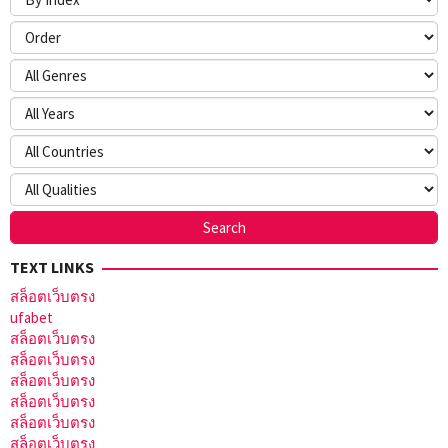
TEXT LINKS
สล็อตเว็บตรง
ufabet
สล็อตเว็บตรง
สล็อตเว็บตรง
สล็อตเว็บตรง
สล็อตเว็บตรง
สล็อตเว็บตรง
สล็อตเว็บตรง