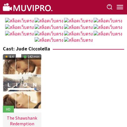
Skip
to
content
Cast:
Jude Ciccolella
8.4
142 min
HD
The Shawshank
Redemption