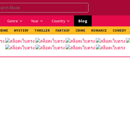
Genre
Year
Country
Blog
CRIME
MYSTERY
THRILLER
FANTASY
CRIME
ROMANCE
COMEDY