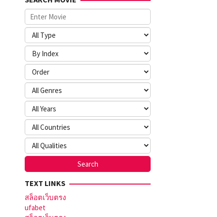
TEXT LINKS
สล็อตเว็บตรง
ufabet