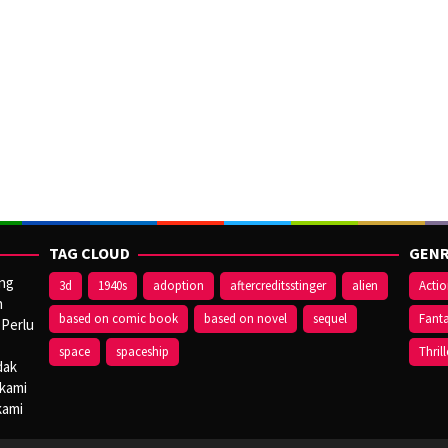
TAG CLOUD
GENR
ang
3d
1940s
adoption
aftercreditsstinger
alien
Acti
n
based on comic book
based on novel
sequel
Fant
 Perlu
space
spaceship
Thrill
dak
 kami
kami