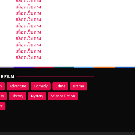
สล็อตเว็บตรง
สล็อตเว็บตรง
สล็อตเว็บตรง
สล็อตเว็บตรง
สล็อตเว็บตรง
สล็อตเว็บตรง
สล็อตเว็บตรง
สล็อตเว็บตรง
สล็อตเว็บตรง
สล็อตเว็บตรง
E FILM
on
Adventure
Comedy
Crime
Drama
asy
History
Mystery
Science Fiction
er