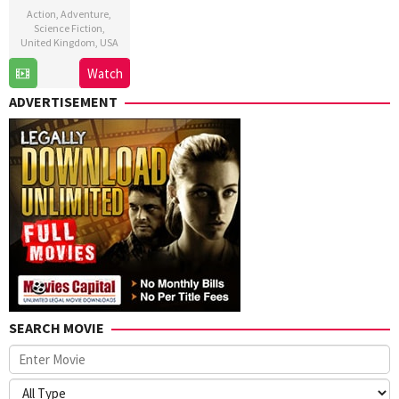
Action
,
Adventure
,
Science Fiction
,
United Kingdom
,
USA
30
James
Watch
Jul
Gunn
ADVERTISEMENT
2014
SEARCH MOVIE