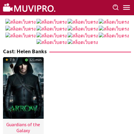
Skip
to
content
Cast:
Helen Banks
7.9
121 min
Guardians of the
Galaxy