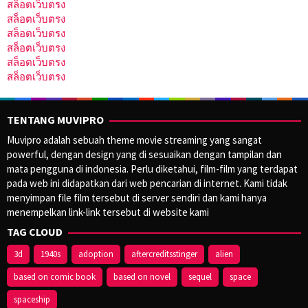
สล็อตเว็บตรง
สล็อตเว็บตรง
สล็อตเว็บตรง
สล็อตเว็บตรง
สล็อตเว็บตรง
สล็อตเว็บตรง
TENTANG MUVIPRO
Muvipro adalah sebuah theme movie streaming yang sangat
powerful, dengan design yang di sesuaikan dengan tampilan dan
mata pengguna di indonesia. Perlu diketahui, film-film yang terdapat
pada web ini didapatkan dari web pencarian di internet. Kami tidak
menyimpan file film tersebut di server sendiri dan kami hanya
menempelkan link-link tersebut di website kami
TAG CLOUD
3d
1940s
adoption
aftercreditsstinger
alien
based on comic book
based on novel
sequel
space
spaceship