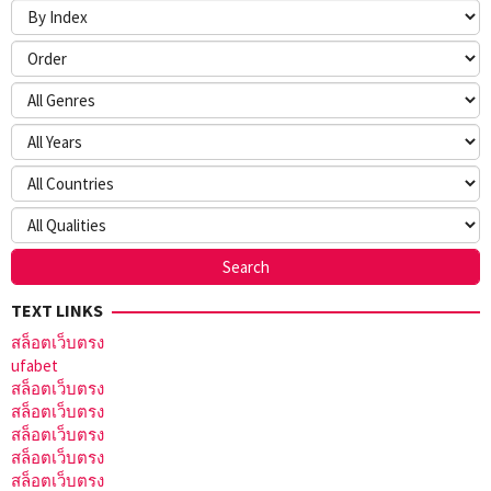
TEXT LINKS
สล็อตเว็บตรง
ufabet
สล็อตเว็บตรง
สล็อตเว็บตรง
สล็อตเว็บตรง
สล็อตเว็บตรง
สล็อตเว็บตรง