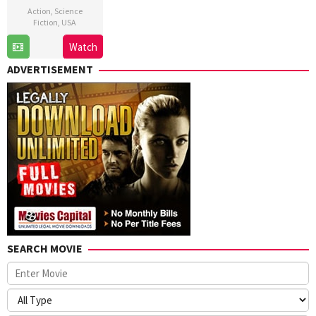
Action
,
Science
Fiction
,
USA
27
Anthony
Watch
Apr
Russo
,
ADVERTISEMENT
2016
Joe
Russo
SEARCH MOVIE