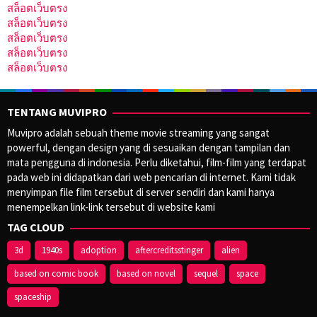
สล็อตเว็บตรง
สล็อตเว็บตรง
สล็อตเว็บตรง
สล็อตเว็บตรง
สล็อตเว็บตรง
TENTANG MUVIPRO
Muvipro adalah sebuah theme movie streaming yang sangat
powerful, dengan design yang di sesuaikan dengan tampilan dan
mata pengguna di indonesia. Perlu diketahui, film-film yang terdapat
pada web ini didapatkan dari web pencarian di internet. Kami tidak
menyimpan file film tersebut di server sendiri dan kami hanya
menempelkan link-link tersebut di website kami
TAG CLOUD
3d
1940s
adoption
aftercreditsstinger
alien
based on comic book
based on novel
sequel
space
spaceship