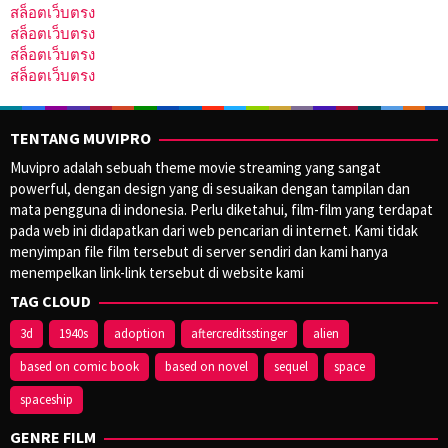
สล็อตเว็บตรง
สล็อตเว็บตรง
สล็อตเว็บตรง
สล็อตเว็บตรง
TENTANG MUVIPRO
Muvipro adalah sebuah theme movie streaming yang sangat
powerful, dengan design yang di sesuaikan dengan tampilan dan
mata pengguna di indonesia. Perlu diketahui, film-film yang terdapat
pada web ini didapatkan dari web pencarian di internet. Kami tidak
menyimpan file film tersebut di server sendiri dan kami hanya
menempelkan link-link tersebut di website kami
TAG CLOUD
3d
1940s
adoption
aftercreditsstinger
alien
based on comic book
based on novel
sequel
space
spaceship
GENRE FILM