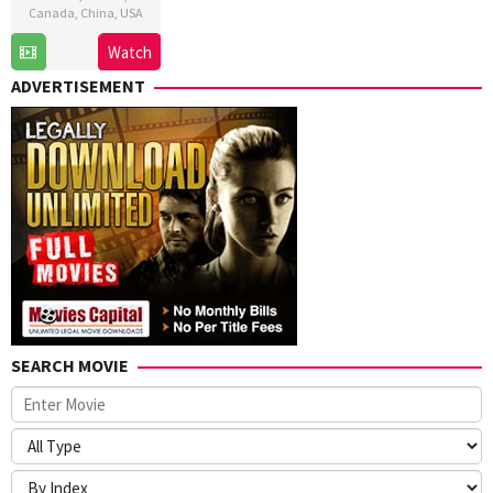
Canada
,
China
,
USA
22
Chad
Watch
Oct
Stahelski
,
ADVERTISEMENT
2014
David
Leitch
SEARCH MOVIE