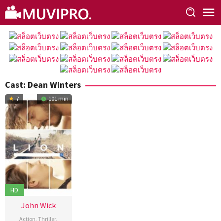
Skip
to
content
Cast:
Dean Winters
7
101 min
HD
John Wick
Action
,
Thriller
,