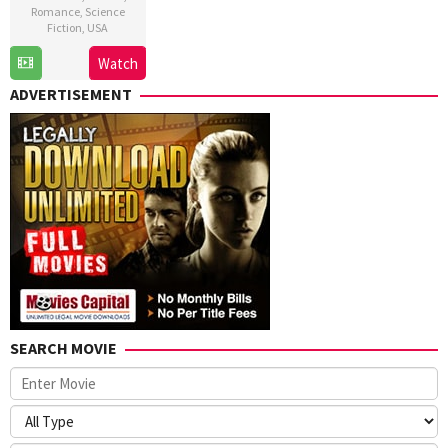
Romance
,
Science
Fiction
,
USA
21
Ana
Watch
Dec
Maria
ADVERTISEMENT
2016
Quintana
,
Morten
Tyldum
SEARCH MOVIE