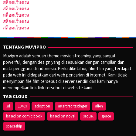
สล็อตเว็บตรง
สล็อตเว็บตรง
สล็อตเว็บตรง
สล็อตเว็บตรง
สล็อตเว็บตรง
TENTANG MUVIPRO
Muvipro adalah sebuah theme movie streaming yang sangat
powerful, dengan design yang di sesuaikan dengan tampilan dan
mata pengguna di indonesia. Perlu diketahui, film-film yang terdapat
pada web ini didapatkan dari web pencarian di internet. Kami tidak
menyimpan file film tersebut di server sendiri dan kami hanya
menempelkan link-link tersebut di website kami
TAG CLOUD
3d
1940s
adoption
aftercreditsstinger
alien
based on comic book
based on novel
sequel
space
spaceship