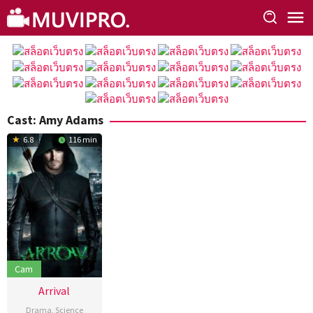
Skip
to
content
Cast:
Amy Adams
6.8
116 min
Cam
Arrival
Drama
,
Science