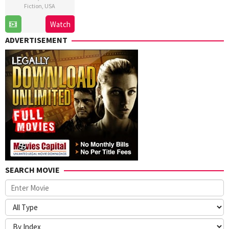
Fiction
,
USA
10
Denis
Watch
Nov
Villeneuve
,
ADVERTISEMENT
2016
Donald
Sparks
SEARCH MOVIE