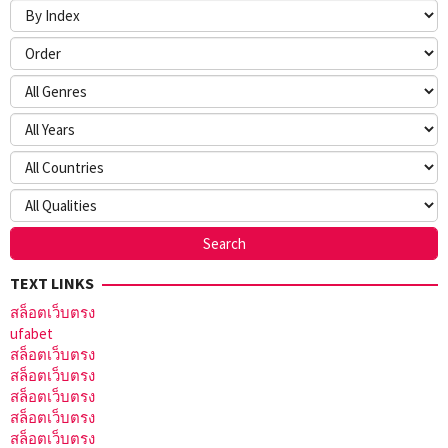
TEXT LINKS
สล็อตเว็บตรง
ufabet
สล็อตเว็บตรง
สล็อตเว็บตรง
สล็อตเว็บตรง
สล็อตเว็บตรง
สล็อตเว็บตรง