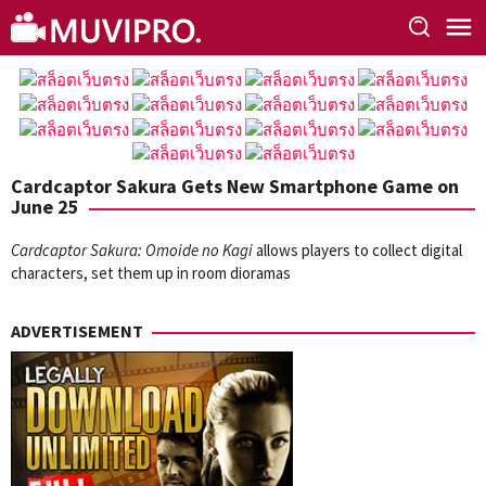
Skip
to
content
Cardcaptor Sakura Gets New Smartphone Game on
June 25
Cardcaptor Sakura: Omoide no Kagi
allows players to collect digital
characters, set them up in room dioramas
ADVERTISEMENT