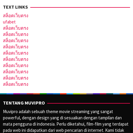
TEXT LINKS
สล็อตเว็บตรง
ufabet
สล็อตเว็บตรง
สล็อตเว็บตรง
สล็อตเว็บตรง
สล็อตเว็บตรง
สล็อตเว็บตรง
สล็อตเว็บตรง
สล็อตเว็บตรง
สล็อตเว็บตรง
สล็อตเว็บตรง
สล็อตเว็บตรง
TENTANG MUVIPRO
Muvipro adalah sebuah theme movie streaming yang sangat
powerful, dengan design yang di sesuaikan dengan tampilan dan
mata pengguna di indonesia. Perlu diketahui, film-film yang terdapat
pada web ini didapatkan dari web pencarian di internet. Kami tidak