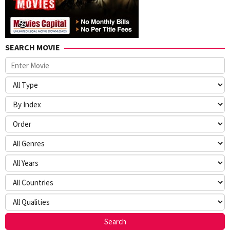
SEARCH MOVIE