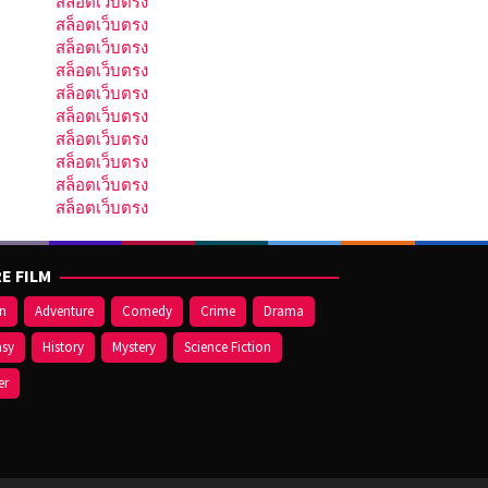
สล็อตเว็บตรง
สล็อตเว็บตรง
สล็อตเว็บตรง
สล็อตเว็บตรง
สล็อตเว็บตรง
สล็อตเว็บตรง
สล็อตเว็บตรง
สล็อตเว็บตรง
สล็อตเว็บตรง
สล็อตเว็บตรง
E FILM
on
Adventure
Comedy
Crime
Drama
asy
History
Mystery
Science Fiction
er