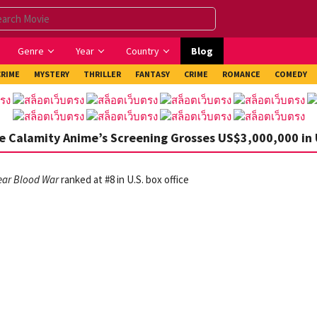
Genre
Year
Country
Blog
CRIME
MYSTERY
THRILLER
FANTASY
CRIME
ROMANCE
COMEDY
e Calamity Anime’s Screening Grosses US$3,000,000 in 
ear Blood War
ranked at #8 in U.S. box office