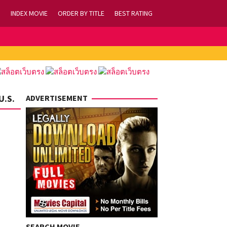
INDEX MOVIE
ORDER BY TITLE
BEST RATING
U.S.
ADVERTISEMENT
SEARCH MOVIE