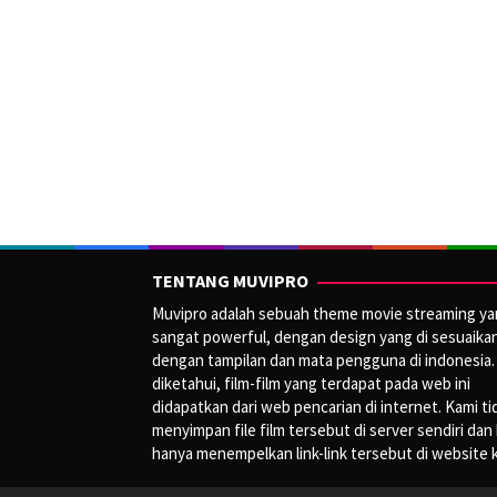
TENTANG MUVIPRO
Muvipro adalah sebuah theme movie streaming y
sangat powerful, dengan design yang di sesuaika
dengan tampilan dan mata pengguna di indonesia.
diketahui, film-film yang terdapat pada web ini
didapatkan dari web pencarian di internet. Kami ti
menyimpan file film tersebut di server sendiri dan
hanya menempelkan link-link tersebut di website 