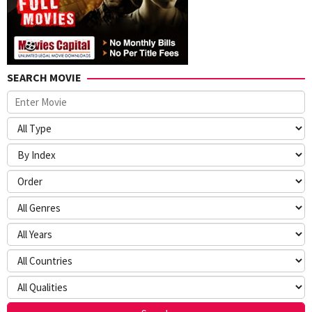
SEARCH MOVIE