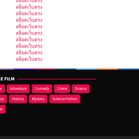
สล็อตเว็บตรง
สล็อตเว็บตรง
สล็อตเว็บตรง
สล็อตเว็บตรง
สล็อตเว็บตรง
สล็อตเว็บตรง
สล็อตเว็บตรง
สล็อตเว็บตรง
สล็อตเว็บตรง
สล็อตเว็บตรง
E FILM
on
Adventure
Comedy
Crime
Drama
asy
History
Mystery
Science Fiction
er