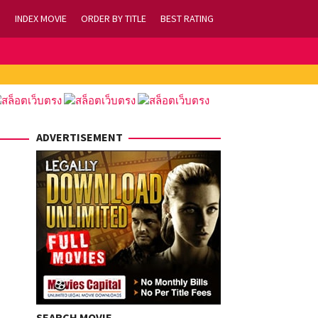
INDEX MOVIE
ORDER BY TITLE
BEST RATING
ADVERTISEMENT
SEARCH MOVIE