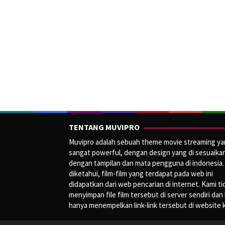
TENTANG MUVIPRO
Muvipro adalah sebuah theme movie streaming y
sangat powerful, dengan design yang di sesuaika
dengan tampilan dan mata pengguna di indonesia.
diketahui, film-film yang terdapat pada web ini
didapatkan dari web pencarian di internet. Kami ti
menyimpan file film tersebut di server sendiri dan
hanya menempelkan link-link tersebut di website 