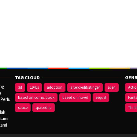
TAG CLOUD
GENR
ang
3d
1940s
adoption
aftercreditsstinger
alien
Acti
n
based on comic book
based on novel
sequel
Fant
 Perlu
space
spaceship
Thrill
dak
 kami
kami