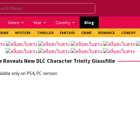
Genre
Year
Country
Blog
CRIME
MYSTERY
THRILLER
FANTASY
CRIME
ROMANCE
COMEDY
 Reveals New DLC Character Trinity Glassfille
ailable only on PS4, PC version