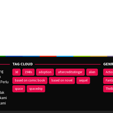
TAG CLOUD
GENR
ang
3d
1940s
adoption
aftercreditsstinger
alien
Acti
n
based on comic book
based on novel
sequel
Fant
 Perlu
space
spaceship
Thrill
dak
 kami
kami