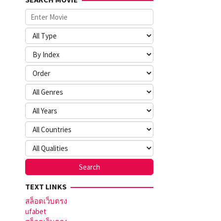
TEXT LINKS
สล็อตเว็บตรง
ufabet