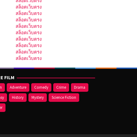
สล็อตเว็บตรง
สล็อตเว็บตรง
สล็อตเว็บตรง
สล็อตเว็บตรง
สล็อตเว็บตรง
สล็อตเว็บตรง
สล็อตเว็บตรง
สล็อตเว็บตรง
สล็อตเว็บตรง
สล็อตเว็บตรง
E FILM
on
Adventure
Comedy
Crime
Drama
asy
History
Mystery
Science Fiction
er