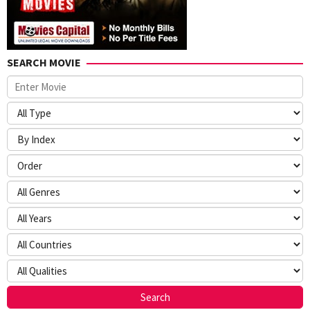
SEARCH MOVIE