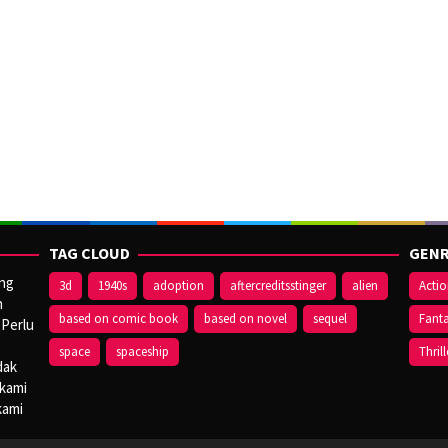
TAG CLOUD
GENR
ang
3d
1940s
adoption
aftercreditsstinger
alien
Acti
n
based on comic book
based on novel
sequel
Fant
 Perlu
space
spaceship
Thrill
dak
 kami
kami