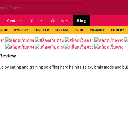
Genre
Year
Country
Blog
CRIME
MYSTERY
THRILLER
FANTASY
CRIME
ROMANCE
COMEDY
 Review
up by eating and training so effing hard he hits galaxy brain mode and bu