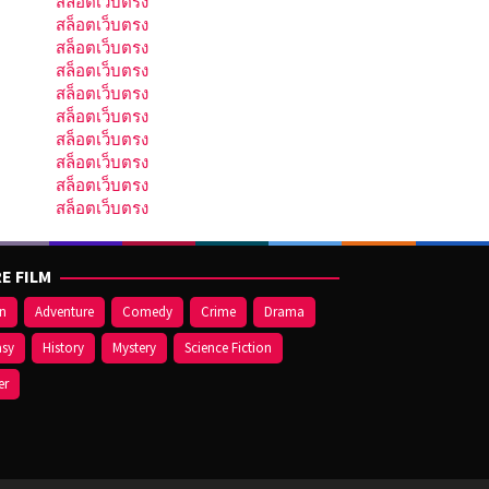
สล็อตเว็บตรง
สล็อตเว็บตรง
สล็อตเว็บตรง
สล็อตเว็บตรง
สล็อตเว็บตรง
สล็อตเว็บตรง
สล็อตเว็บตรง
สล็อตเว็บตรง
สล็อตเว็บตรง
สล็อตเว็บตรง
E FILM
on
Adventure
Comedy
Crime
Drama
asy
History
Mystery
Science Fiction
er