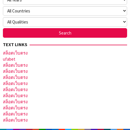
TEXT LINKS
สล็อตเว็บตรง
ufabet
สล็อตเว็บตรง
สล็อตเว็บตรง
สล็อตเว็บตรง
สล็อตเว็บตรง
สล็อตเว็บตรง
สล็อตเว็บตรง
สล็อตเว็บตรง
สล็อตเว็บตรง
สล็อตเว็บตรง
สล็อตเว็บตรง