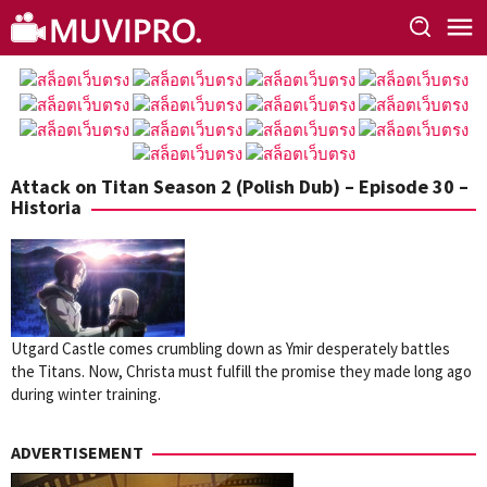
Skip
to
content
Attack on Titan Season 2 (Polish Dub) – Episode 30 –
Historia
Utgard Castle comes crumbling down as Ymir desperately battles
the Titans. Now, Christa must fulfill the promise they made long ago
during winter training.
ADVERTISEMENT