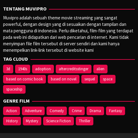
TENTANG MUVIPRO
Muvipro adalah sebuah theme movie streaming yang sangat
powerful, dengan design yang di sesuaikan dengan tampilan dan
mata pengguna di indonesia. Perlu diketahui, film-film yang terdapat
pada web ini didapatkan dari web pencarian di internet. Kami tidak
menyimpan file film tersebut di server sendiri dan kami hanya
menempelkan link-link tersebut di website kami
TAG CLOUD
3d
1940s
adoption
aftercreditsstinger
alien
based on comic book
based on novel
sequel
space
spaceship
GENRE FILM
Action
Adventure
Comedy
Crime
Drama
Fantasy
History
Mystery
Science Fiction
Thriller