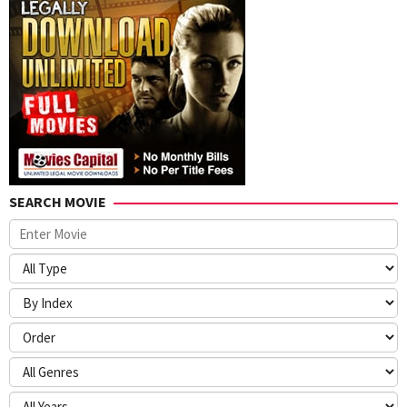
SEARCH MOVIE