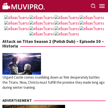
Skip
to
content
Attack on Titan Season 2 (Polish Dub) – Episode 30 –
Historia
Utgard Castle comes crumbling down as Ymir desperately battles
the Titans. Now, Christa must fulfill the promise they made long ago
during winter training.
ADVERTISEMENT