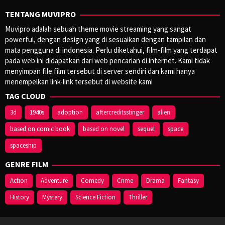
TENTANG MUVIPRO
Muvipro adalah sebuah theme movie streaming yang sangat
powerful, dengan design yang di sesuaikan dengan tampilan dan
mata pengguna di indonesia. Perlu diketahui, film-film yang terdapat
pada web ini didapatkan dari web pencarian di internet. Kami tidak
menyimpan file film tersebut di server sendiri dan kami hanya
menempelkan link-link tersebut di website kami
TAG CLOUD
3d
1940s
adoption
aftercreditsstinger
alien
based on comic book
based on novel
sequel
space
spaceship
GENRE FILM
Action
Adventure
Comedy
Crime
Drama
Fantasy
History
Mystery
Science Fiction
Thriller