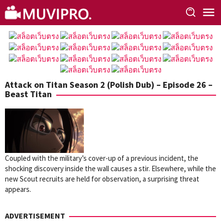
Skip
to
content
Attack on Titan Season 2 (Polish Dub) – Episode 26 –
Beast Titan
Coupled with the military’s cover-up of a previous incident, the
shocking discovery inside the wall causes a stir. Elsewhere, while the
new Scout recruits are held for observation, a surprising threat
appears.
ADVERTISEMENT