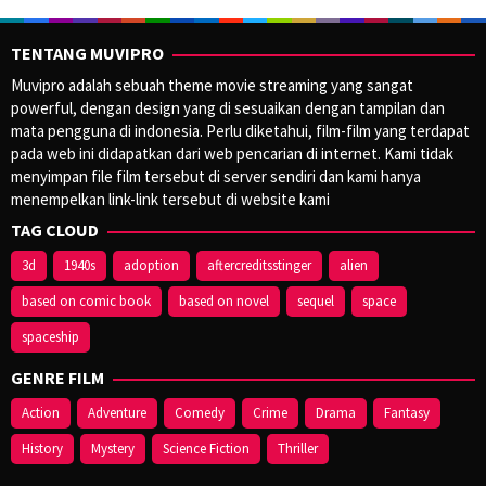
TENTANG MUVIPRO
Muvipro adalah sebuah theme movie streaming yang sangat
powerful, dengan design yang di sesuaikan dengan tampilan dan
mata pengguna di indonesia. Perlu diketahui, film-film yang terdapat
pada web ini didapatkan dari web pencarian di internet. Kami tidak
menyimpan file film tersebut di server sendiri dan kami hanya
menempelkan link-link tersebut di website kami
TAG CLOUD
3d
1940s
adoption
aftercreditsstinger
alien
based on comic book
based on novel
sequel
space
spaceship
GENRE FILM
Action
Adventure
Comedy
Crime
Drama
Fantasy
History
Mystery
Science Fiction
Thriller