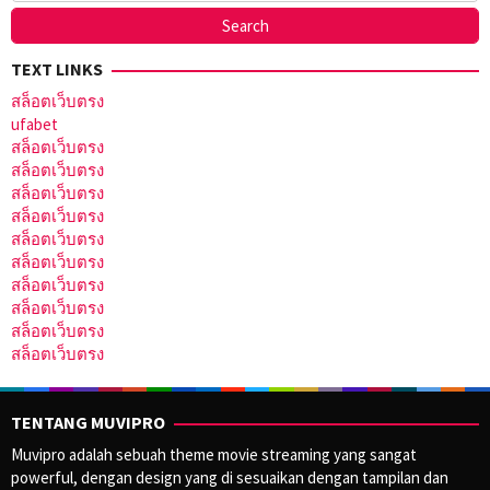
TEXT LINKS
สล็อตเว็บตรง
ufabet
สล็อตเว็บตรง
สล็อตเว็บตรง
สล็อตเว็บตรง
สล็อตเว็บตรง
สล็อตเว็บตรง
สล็อตเว็บตรง
สล็อตเว็บตรง
สล็อตเว็บตรง
สล็อตเว็บตรง
สล็อตเว็บตรง
TENTANG MUVIPRO
Muvipro adalah sebuah theme movie streaming yang sangat
powerful, dengan design yang di sesuaikan dengan tampilan dan