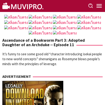
Skip
to
content
Ascendance of a Bookworm Part 3: Adopted
Daughter of an Archduke ‒ Episode 11
It’s funny to see some good old “character introducing isekai people
to new-world concepts” shenanigans as Rosemyne blows people’s
minds with the principles of leverage.
ADVERTISEMENT