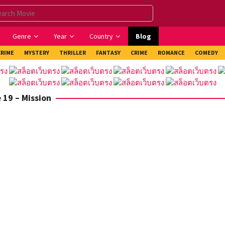
Genre
Year
Country
Blog
CRIME
MYSTERY
THRILLER
FANTASY
CRIME
ROMANCE
COMEDY
 19 – Mission