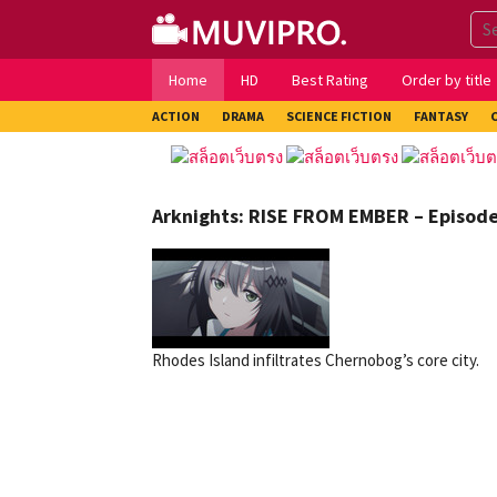
Skip
to
content
Home
HD
Best Rating
Order by title
ACTION
DRAMA
SCIENCE FICTION
FANTASY
Arknights: RISE FROM EMBER – Episode
Rhodes Island infiltrates Chernobog’s core city.