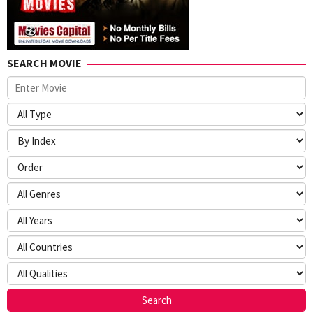
SEARCH MOVIE