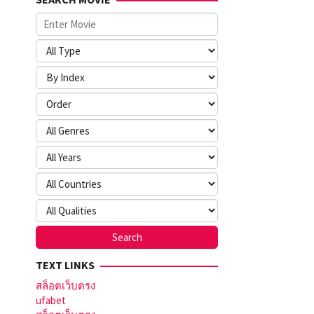
TEXT LINKS
สล็อตเว็บตรง
ufabet