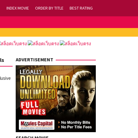
INDEX MOVIE
ORDER BY TITLE
BEST RATING
ls
ADVERTISEMENT
lusive
SEARCH MOVIE