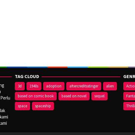
TAG CLOUD
GENR
ang
3d
1940s
adoption
aftercreditsstinger
alien
Acti
n
based on comic book
based on novel
sequel
Fant
 Perlu
space
spaceship
Thrill
dak
 kami
kami