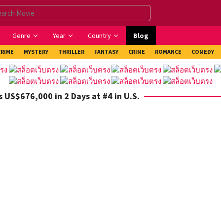
Genre
Year
Country
Blog
CRIME
MYSTERY
THRILLER
FANTASY
CRIME
ROMANCE
COMEDY
 US$676,000 in 2 Days at #4 in U.S.