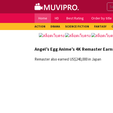
Skip
to
content
Home
HD
Best Rating
Order by title
ACTION
DRAMA
SCIENCE FICTION
FANTASY
Angel’s Egg Anime’s 4K Remaster Earns
Remaster also earned US$240,000 in Japan