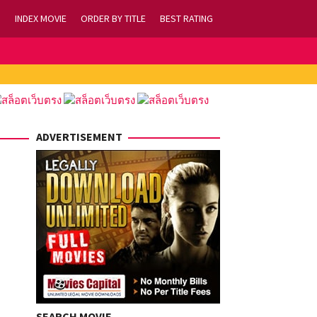
INDEX MOVIE
ORDER BY TITLE
BEST RATING
ADVERTISEMENT
SEARCH MOVIE