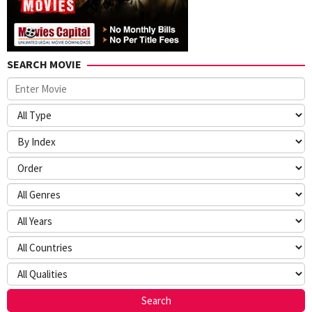
SEARCH MOVIE