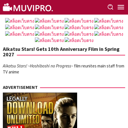
Skip
to
content
Aikatsu Stars! Gets 10th Anniversary Film in Spring
2027
Aikatsu Stars! ~Hoshiboshi no Progress~
film reunites main staff from
TV anime
ADVERTISEMENT