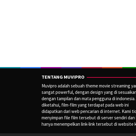
TENTANG MUVIPRO
Muvipro adalah sebuah theme movie streaming y
sangat powerful, dengan design yang di sesuaika
dengan tampilan dan mata pengguna di indonesia.
diketahui, film-film yang terdapat pada web ini
didapatkan dari web pencarian di internet. Kami ti
menyimpan file film tersebut di server sendiri dan
hanya menempelkan link-link tersebut di website 