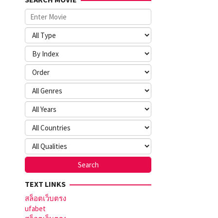
TEXT LINKS
สล็อตเว็บตรง
ufabet