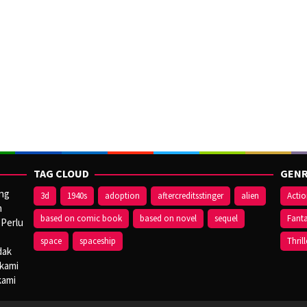
TAG CLOUD
GENR
ang
3d
1940s
adoption
aftercreditsstinger
alien
Acti
n
based on comic book
based on novel
sequel
Fant
 Perlu
space
spaceship
Thrill
dak
 kami
kami