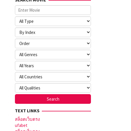
TEXT LINKS
สล็อตเว็บตรง
ufabet