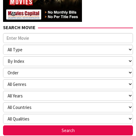
SEARCH MOVIE