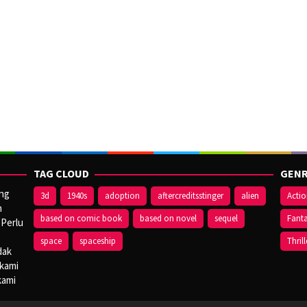
TAG CLOUD
GENR
ang
3d
1940s
adoption
aftercreditsstinger
alien
Acti
n
based on comic book
based on novel
sequel
Fant
 Perlu
space
spaceship
Thrill
dak
 kami
kami