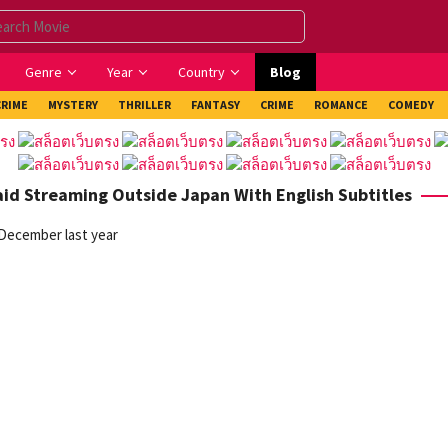
Genre
Year
Country
Blog
CRIME
MYSTERY
THRILLER
FANTASY
CRIME
ROMANCE
COMEDY
aid Streaming Outside Japan With English Subtitles
 December last year