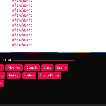
สล็อตเว็บตรง
สล็อตเว็บตรง
สล็อตเว็บตรง
สล็อตเว็บตรง
สล็อตเว็บตรง
สล็อตเว็บตรง
สล็อตเว็บตรง
สล็อตเว็บตรง
สล็อตเว็บตรง
สล็อตเว็บตรง
E FILM
on
Adventure
Comedy
Crime
Drama
asy
History
Mystery
Science Fiction
er