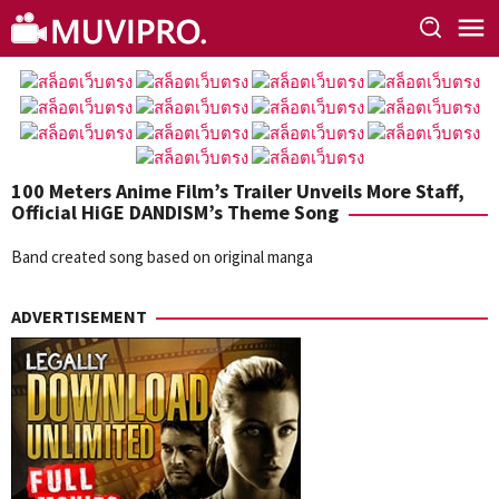
Skip
to
content
100 Meters Anime Film’s Trailer Unveils More Staff,
Official HiGE DANDISM’s Theme Song
Band created song based on original manga
ADVERTISEMENT