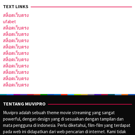
TEXT LINKS
สล็อตเว็บตรง
ufabet
สล็อตเว็บตรง
สล็อตเว็บตรง
สล็อตเว็บตรง
สล็อตเว็บตรง
สล็อตเว็บตรง
สล็อตเว็บตรง
สล็อตเว็บตรง
สล็อตเว็บตรง
สล็อตเว็บตรง
สล็อตเว็บตรง
TENTANG MUVIPRO
Muvipro adalah sebuah theme movie streaming yang sangat
powerful, dengan design yang di sesuaikan dengan tampilan dan
mata pengguna di indonesia. Perlu diketahui, film-film yang terdapat
pada web ini didapatkan dari web pencarian di internet. Kami tidak