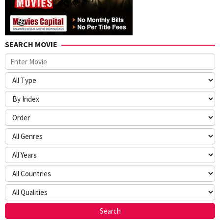
SEARCH MOVIE