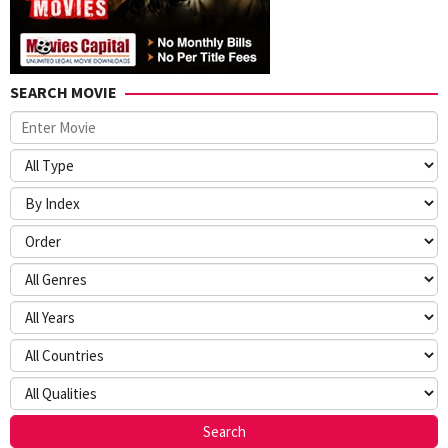
SEARCH MOVIE