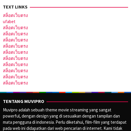
TEXT LINKS
สล็อตเว็บตรง
ufabet
สล็อตเว็บตรง
สล็อตเว็บตรง
สล็อตเว็บตรง
สล็อตเว็บตรง
สล็อตเว็บตรง
สล็อตเว็บตรง
สล็อตเว็บตรง
สล็อตเว็บตรง
สล็อตเว็บตรง
สล็อตเว็บตรง
TENTANG MUVIPRO
Muvipro adalah sebuah theme movie streaming yang sangat
powerful, dengan design yang di sesuaikan dengan tampilan dan
mata pengguna di indonesia. Perlu diketahui, film-film yang terdapat
pada web ini didapatkan dari web pencarian di internet. Kami tidak