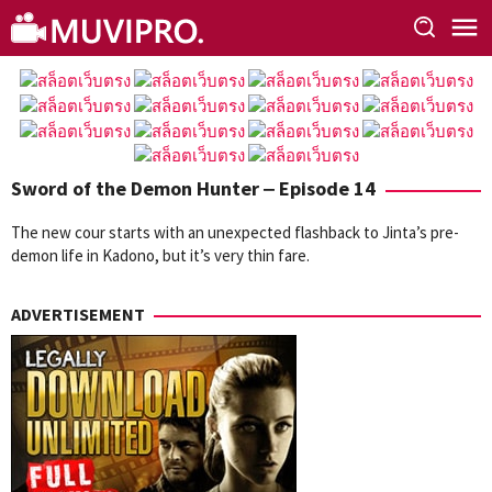
Skip
to
content
Sword of the Demon Hunter ‒ Episode 14
The new cour starts with an unexpected flashback to Jinta’s pre-
demon life in Kadono, but it’s very thin fare.
ADVERTISEMENT